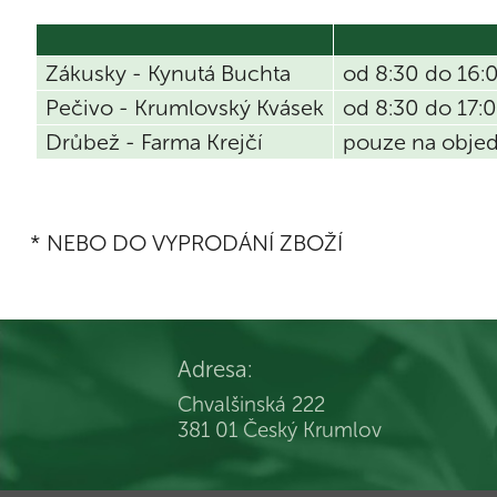
Zákusky - Kynutá Buchta
od 8:30 do 16:
Pečivo - Krumlovský Kvásek
od 8:30 do 17:
Drůbež - Farma Krejčí
pouze na obje
* NEBO DO VYPRODÁNÍ ZBOŽÍ
Adresa:
Chvalšinská 222
381 01 Český Krumlov