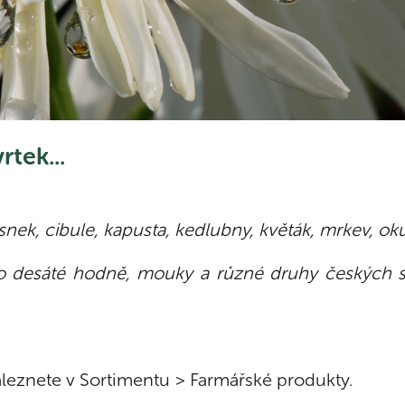
tek...
ek, cibule, kapusta, kedlubny, květák, mrkev, okurk
o desáté hodně, mouky a různé druhy českých semí
leznete v Sortimentu > Farmářské produkty.