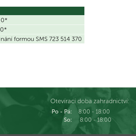
00*
00*
dnání formou SMS 723 514 370
Otevírací doba zahradnictví:
Po - Pá:
8:00 - 18:00
So:
8:00 - 18:00