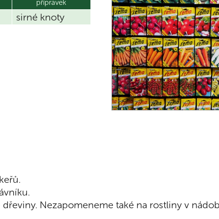
přípravek
ci
sirné knoty
keřů.
ávníku.
né dřeviny. Nezapomeneme také na rostliny v nádo