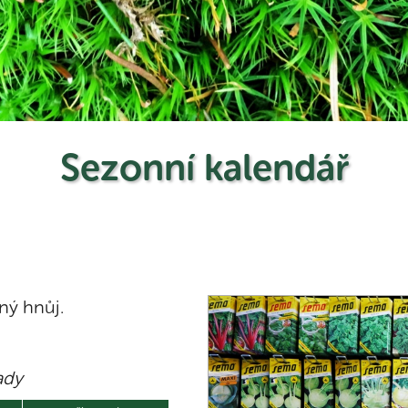
Sezonní kalendář
ný hnůj.
ady