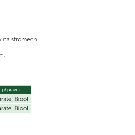
y na stromech.
m.
přípravek
rate, Biool
rate, Biool