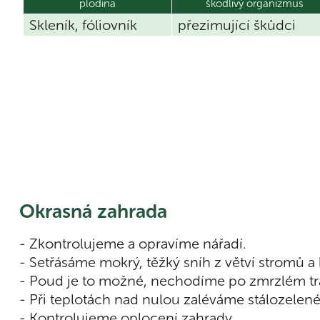
plodina
škodlivý organizmus
Skleník, fóliovník
přezimující škůd
Okrasná zahrada
- Zkontrolujeme a opravíme nářadí.
- Setřásáme mokrý, těžký sníh z větví stromů a 
- Poud je to možné, nechodíme po zmrzlém tr
- Při teplotách nad nulou zaléváme stálozele
- Kontrolujeme oplocení zahrady.