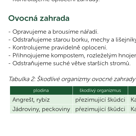
Ovocná zahrada
- Opravujeme a brousíme nářadí.
- Odstraňujeme starou borku, mechy a lišejník
- Kontrolujeme pravidelně oplocení.
- Přihnojujeme kompostem, rozleželým hnoje
- Odstraňujeme suché větve starších stromů.
Tabulka 2: Škodlivé organizmy ovocné zahrady
plodina
škodlivý organizmus
Angrešt, rybíz
přezimující škůdci
Ka
Jádroviny, peckoviny
přezimující škůdci
Ka